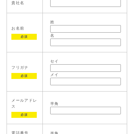
貴社名
姓
お名前
名
必須
セイ
フリガナ
メイ
必須
メールアドレ
半角
ス
必須
電話番号
半角